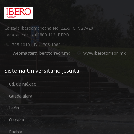
Calzada Iberoamericana No. 2255, C.P. 27420
Lada sin costo. 01800 112 IBERO
705 1010 - Fax. 705 1080
webmaster@iberotorreon.mx
www.iberotorreon.mx
Sistema Universitario Jesuita
Cd. de México
Guadalajara
León
Oaxaca
Puebla