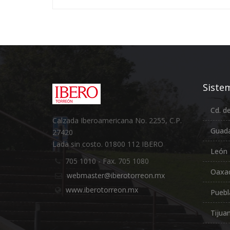
Sistem
Cd. d
Calzada Iberoamericana No. 2255, C.P.
Guada
27420
Lada sin costo. 01800 112 IBERO
León
705 1010 - Fax. 705 1080
Oaxa
webmaster@iberotorreon.mx
www.iberotorreon.mx
Puebl
Tijua