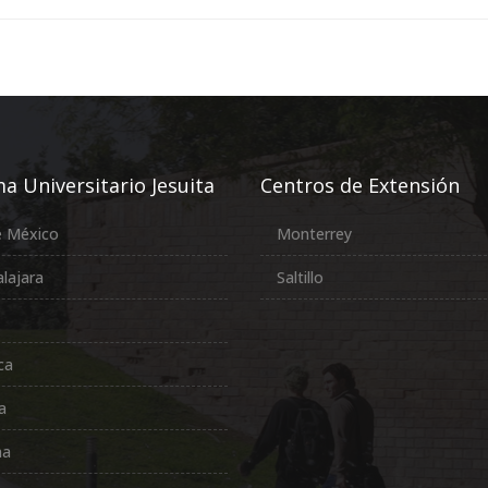
a Universitario Jesuita
Centros de Extensión
e México
Monterrey
lajara
Saltillo
ca
a
na