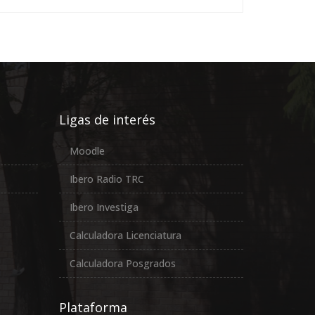
Ligas de interés
Moodle
Ibero Radio TRC
Ibero Investiga
Calculadora Licenciatura
Calculadora Posgrados
Plataforma