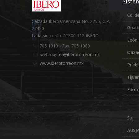
Sistem
Cd. d
Calzada Iberoamericana No. 2255, C.P.
Guada
27420
Lada sin costo. 01800 112 IBERO
León
705 1010 - Fax. 705 1080
Oaxa
webmaster@iberotorreon.mx
www.iberotorreon.mx
Puebl
Tijua
Edo. 
Suj
AUSJ