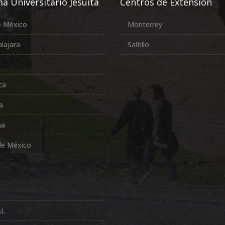
a Universitario Jesuita
Centros de Extensión
e México
Monterrey
lajara
Saltillo
ca
a
na
de México
AL