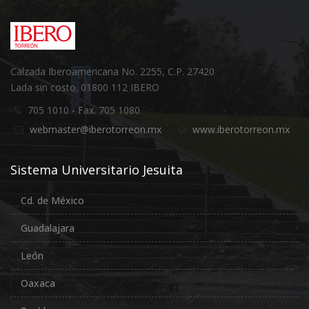
Calzada Iberoamericana No. 2255, C.P. 27420
Lada sin costo. 01800 112 IBERO
705 1010 - Fax. 705 1080
webmaster@iberotorreon.mx
www.iberotorreon.mx
Sistema Universitario Jesuita
Cd. de México
Guadalajara
León
Oaxaca