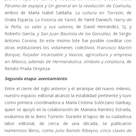
Páramo de espejos y Un general en la revolución de Coahuila
,
ambos de María Isabel Saldaña;
La cultura en Torreón
, de
Oralia Esparza;
La historia de Yamil
, de Yamil Darwich;
Harry de
la Peña, su valer y sus valores
, de David Hernández, SJ, y
Roberto García, y
San Juan Bautista de los González
, de Sergio
Antonio Corona. En este mismo lote fue posible coeditar con
otras instituciones los volúmenes colectivos
Francisco Martín
Borque, forjador incansable y Vascos, agricultura y empresa
en México, además de Hermenéutica, símbolo y conjetura
, de
Renato Prada Oropeza.
Segunda etapa: asentamiento
Entre el cierre del siglo anterior y el arranque del nuevo milenio,
nuestro espacio editorial alcanzó la estabilidad pertinente y tuvo
como primera coordinadora a María Cristina Solórzano Garibay,
quien se apoyó en la colaboración de Mariana Ramírez Estrada,
exalumna de la Ibero Torreón. Durante el lapso de su cuidadosa
labor editorial, de cerca de una década, se publicaron
numerosos libros, como
Julio Ramón Ribeyro, cinco claves de