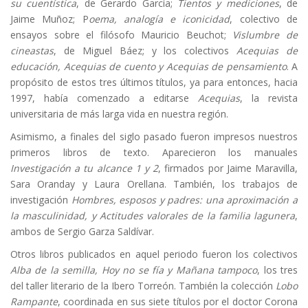
su cuentística
, de Gerardo García;
Tientos y mediciones
, de
Jaime Muñoz; P
oema, analogía e iconicidad
, colectivo de
ensayos sobre el filósofo Mauricio Beuchot;
Vislumbre de
cineastas
, de Miguel Báez; y los colectivos
Acequias de
educación, Acequias de cuento y Acequias de pensamiento
. A
propósito de estos tres últimos títulos, ya para entonces, hacia
1997, había comenzado a editarse
Acequias
, la revista
universitaria de más larga vida en nuestra región.
Asimismo, a finales del siglo pasado fueron impresos nuestros
primeros libros de texto. Aparecieron los manuales
Investigación a tu alcance 1 y 2
, firmados por Jaime Maravilla,
Sara Oranday y Laura Orellana. También, los trabajos de
investigación
Hombres, esposos y padres: una aproximación a
la masculinidad, y Actitudes valorales de la familia lagunera
,
ambos de Sergio Garza Saldívar.
Otros libros publicados en aquel periodo fueron los colectivos
Alba de la semilla, Hoy no se fía y Mañana tampoco
, los tres
del taller literario de la Ibero Torreón. También la colección
Lobo
Rampante
, coordinada en sus siete títulos por el doctor Corona