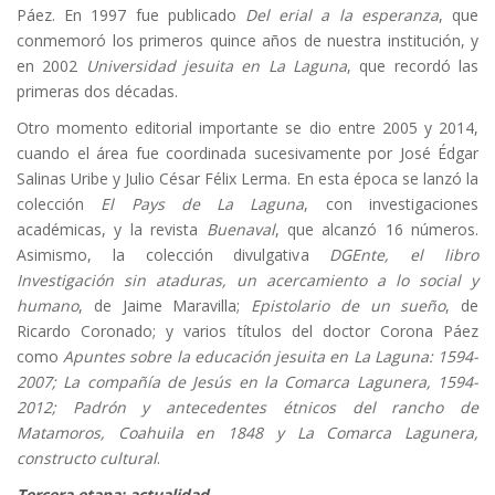
Páez. En 1997 fue publicado
Del erial a la esperanza
, que
conmemoró los primeros quince años de nuestra institución, y
en 2002
Universidad jesuita en La Laguna
, que recordó las
primeras dos décadas.
Otro momento editorial importante se dio entre 2005 y 2014,
cuando el área fue coordinada sucesivamente por José Édgar
Salinas Uribe y Julio César Félix Lerma. En esta época se lanzó la
colección
El Pays de La Laguna
, con investigaciones
académicas, y la revista
Buenaval
, que alcanzó 16 números.
Asimismo, la colección divulgativa
DGEnte, el libro
Investigación sin ataduras, un acercamiento a lo social y
humano
, de Jaime Maravilla;
Epistolario de un sueño
, de
Ricardo Coronado; y varios títulos del doctor Corona Páez
como
Apuntes sobre la educación jesuita en La Laguna: 1594-
2007; La compañía de Jesús en la Comarca Lagunera, 1594-
2012; Padrón y antecedentes étnicos del rancho de
Matamoros, Coahuila en 1848 y La Comarca Lagunera,
constructo cultural
.
Tercera etapa: actualidad