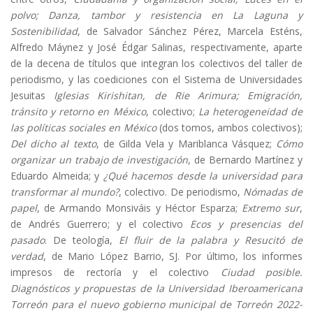
polvo; Danza, tambor y resistencia en La Laguna y
Sostenibilidad
, de Salvador Sánchez Pérez, Marcela Esténs,
Alfredo Máynez y José Édgar Salinas, respectivamente, aparte
de la decena de títulos que integran los colectivos del taller de
periodismo, y las coediciones con el Sistema de Universidades
Jesuitas
Iglesias Kirishitan, de Rie Arimura; Emigración,
tránsito y retorno en México
, colectivo;
La heterogeneidad de
las políticas sociales en México
(dos tomos, ambos colectivos);
Del dicho al texto
, de Gilda Vela y Mariblanca Vásquez;
Cómo
organizar un trabajo de investigación
, de Bernardo Martínez y
Eduardo Almeida; y
¿Qué hacemos desde la universidad para
transformar al mundo?
, colectivo. De periodismo,
Nómadas de
papel
, de Armando Monsiváis y Héctor Esparza;
Extremo sur
,
de Andrés Guerrero; y el colectivo
Ecos y presencias del
pasado
. De teología,
El fluir de la palabra y Resucitó de
verdad
, de Mario López Barrio, SJ. Por último, los informes
impresos de rectoría y el colectivo
Ciudad posible.
Diagnósticos y propuestas de la Universidad Iberoamericana
Torreón para el nuevo gobierno municipal de Torreón 2022-