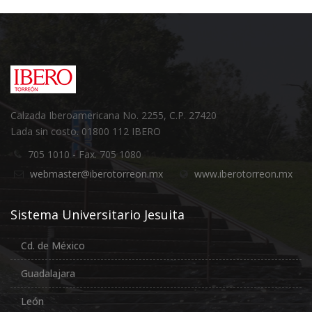
Calzada Iberoamericana No. 2255, C.P. 27420
Lada sin costo. 01800 112 IBERO
705 1010 - Fax. 705 1080
webmaster@iberotorreon.mx
www.iberotorreon.mx
Sistema Universitario Jesuita
Cd. de México
Guadalajara
León