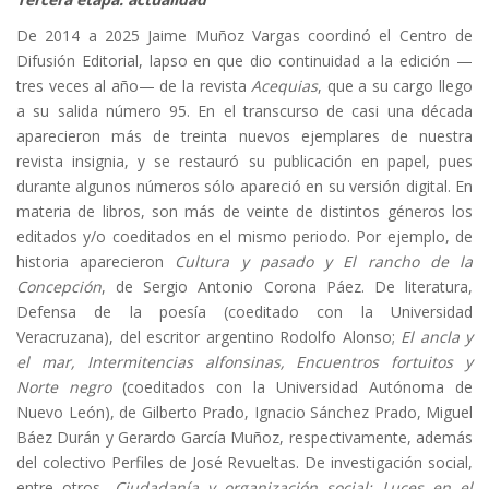
De 2014 a 2025 Jaime Muñoz Vargas coordinó el Centro de
Difusión Editorial, lapso en que dio continuidad a la edición —
tres veces al año— de la revista
Acequias
, que a su cargo llego
a su salida número 95. En el transcurso de casi una década
aparecieron más de treinta nuevos ejemplares de nuestra
revista insignia, y se restauró su publicación en papel, pues
durante algunos números sólo apareció en su versión digital. En
materia de libros, son más de veinte de distintos géneros los
editados y/o coeditados en el mismo periodo. Por ejemplo, de
historia aparecieron
Cultura y pasado y El rancho de la
Concepción
, de Sergio Antonio Corona Páez. De literatura,
Defensa de la poesía (coeditado con la Universidad
Veracruzana), del escritor argentino Rodolfo Alonso;
El ancla y
el mar, Intermitencias alfonsinas, Encuentros fortuitos y
Norte negro
(coeditados con la Universidad Autónoma de
Nuevo León), de Gilberto Prado, Ignacio Sánchez Prado, Miguel
Báez Durán y Gerardo García Muñoz, respectivamente, además
del colectivo Perfiles de José Revueltas. De investigación social,
entre otros,
Ciudadanía y organización social; Luces en el