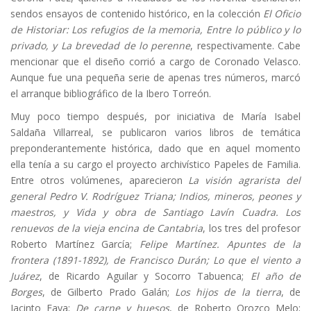
sendos ensayos de contenido histórico, en la colección
El Oficio
de Historiar: Los refugios de la memoria, Entre lo público y lo
privado, y La brevedad de lo perenne
, respectivamente. Cabe
mencionar que el diseño corrió a cargo de Coronado Velasco.
Aunque fue una pequeña serie de apenas tres números, marcó
el arranque bibliográfico de la Ibero Torreón.
Muy poco tiempo después, por iniciativa de María Isabel
Saldaña Villarreal, se publicaron varios libros de temática
preponderantemente histórica, dado que en aquel momento
ella tenía a su cargo el proyecto archivístico Papeles de Familia.
Entre otros volúmenes, aparecieron
La visión agrarista del
general Pedro V. Rodríguez Triana; Indios, mineros, peones y
maestros, y Vida y obra de Santiago Lavín Cuadra. Los
renuevos de la vieja encina de Cantabria
, los tres del profesor
Roberto Martínez García;
Felipe Martínez. Apuntes de la
frontera (1891-1892), de Francisco Durán; Lo que el viento a
Juárez
, de Ricardo Aguilar y Socorro Tabuenca;
El año de
Borges
, de Gilberto Prado Galán;
Los hijos de la tierra
, de
Jacinto Faya;
De carne y huesos
, de Roberto Orozco Melo;