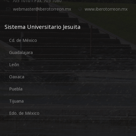
705 1010 - Fax. 705 1080
webmaster@iberotorreon.mx
www.iberotorreon.mx
Sistema Universitario Jesuita
Cd. de México
Guadalajara
León
Oaxaca
Puebla
Tijuana
Edo. de México