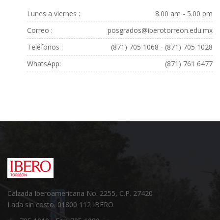
Lunes a viernes :
8.00 am - 5.00 pm
Correo :
posgrados@iberotorreon.edu.mx
Teléfonos :
(871) 705 1068 - (871) 705 1028
WhatsApp:
(871) 761 6477
Calzada Iberoamericana No. 2255, C.P. 27420
Lada sin costo. 01800 112 IBERO